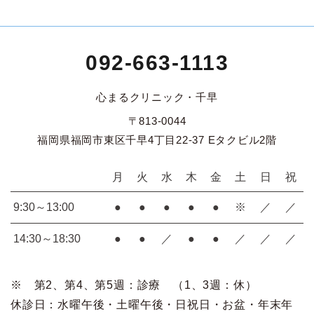
092-663-1113
心まるクリニック・千早
〒813-0044
福岡県福岡市東区千早4丁目22-37 Eタクビル2階
月
火
水
木
金
土
日
祝
9:30～13:00
●
●
●
●
●
※
／
／
14:30～18:30
●
●
／
●
●
／
／
／
※ 第2、第4、第5週：診療 （1、3週：休）
休診日：水曜午後・土曜午後・日祝日・お盆・年末年