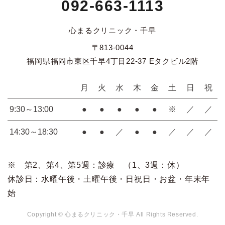
092-663-1113
心まるクリニック・千早
〒813-0044
福岡県福岡市東区千早4丁目22-37 Eタクビル2階
月
火
水
木
金
土
日
祝
9:30～13:00
●
●
●
●
●
※
／
／
14:30～18:30
●
●
／
●
●
／
／
／
※ 第2、第4、第5週：診療 （1、3週：休）
休診日：水曜午後・土曜午後・日祝日・お盆・年末年
始
Copyright © 心まるクリニック・千早 All Rights Reserved.